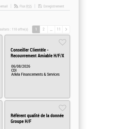
 email
Flux
RSS
Enregistrement
1
2
11
sultats :
110 offre(s)
Conseiller Clientèle -
Recouvrement Amiable H/F/X
06/08/2026
CDI
Arkéa Financements & Services
Référent qualité de la donnée
Groupe H/F