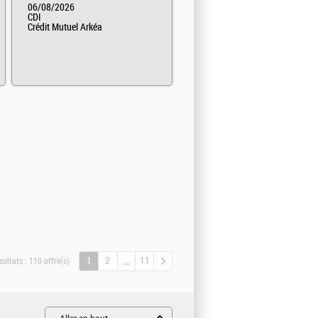
06/08/2026
CDI
Crédit Mutuel Arkéa
1
2
11
sultats :
110 offre(s)