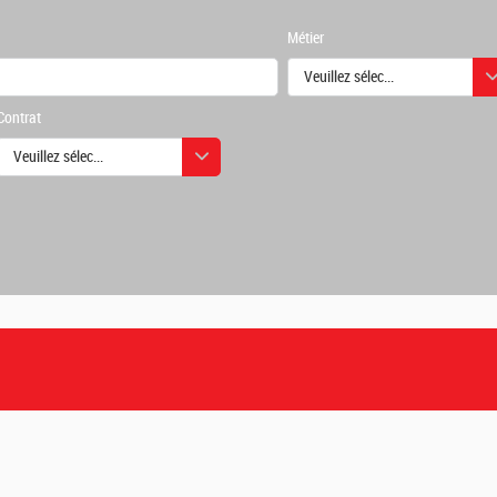
Métier
Veuillez sélectionner une ou des
Contrat
urs
Veuillez sélectionner une ou des valeurs
urs