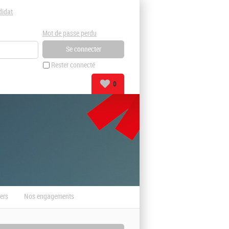
didat
Mot de passe perdu
Rester connecté
0
ers
Nos engagements