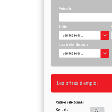
Mots clés
Entité
Veuillez sélectionner une ou des vale
Localisation du poste
Veuillez sélectionner une ou des vale
Les offres d'emploi
Critères sélectionnés :
Contrat :
CDI