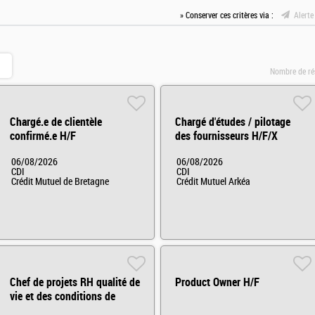
» Conserver ces critères via :
Alerte
Nombre de ré
Chargé.e de clientèle
Chargé d'études / pilotage
confirmé.e H/F
des fournisseurs H/F/X
06/08/2026
06/08/2026
CDI
CDI
Crédit Mutuel de Bretagne
Crédit Mutuel Arkéa
Chef de projets RH qualité de
Product Owner H/F
vie et des conditions de
travail H/F