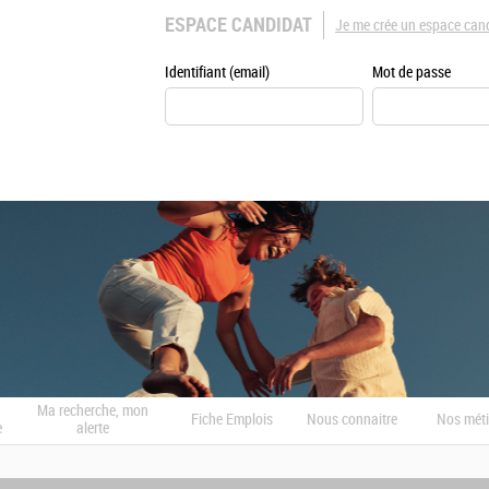
ESPACE CANDIDAT
Je me crée un espace can
Identifiant (email)
Mot de passe
Ma recherche, mon
Fiche Emplois
Nous connaitre
Nos méti
e
alerte