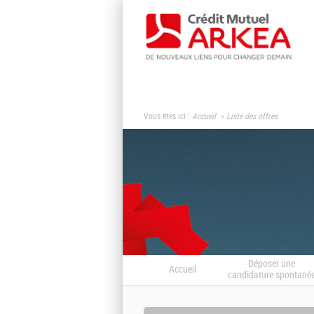
Vous êtes ici :
Accueil
Liste des offres
Déposer une
Accueil
candidature spontané