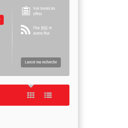
Voir toutes les
offres
 valeurs
Flux
RSS
et
autres flux