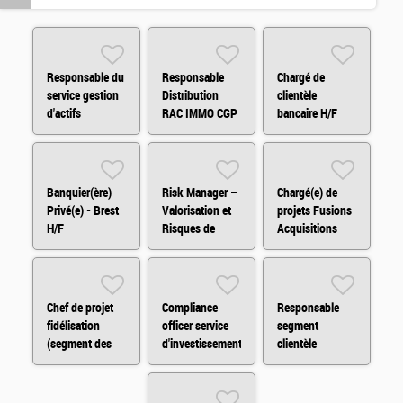
Responsable du
Responsable
Chargé de
service gestion
Distribution
clientèle
d'actifs
RAC IMMO CGP
bancaire H/F
immobiliers H/F
H/F
Banquier(ère)
Risk Manager –
Chargé(e) de
Privé(e) - Brest
Valorisation et
projets Fusions
H/F
Risques de
Acquisitions
Marché H/F
H/F/X
Chef de projet
Compliance
Responsable
fidélisation
officer service
segment
(segment des
d'investissement
clientèle
indépendants)
H/F
patrimoniale H/F
H/F