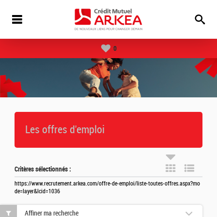
0
Les offres d'emploi
Critères sélectionnés :
https://www.recrutement.arkea.com/offre-de-emploi/liste-toutes-offres.aspx?mo
de=layer&lcid=1036
Affiner ma recherche