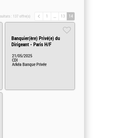
1
13
14
sultats :
137 offre(s)
Banquier(ère) Privé(e) du
Dirigeant - Paris H/F
21/05/2025
CDI
Arkéa Banque Privée