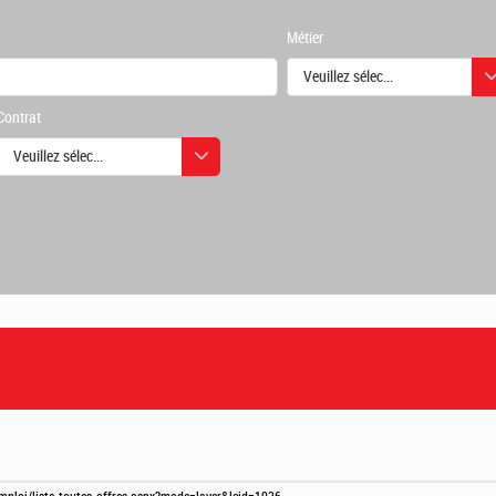
Métier
Veuillez sélectionner une ou des
Contrat
urs
Veuillez sélectionner une ou des valeurs
urs