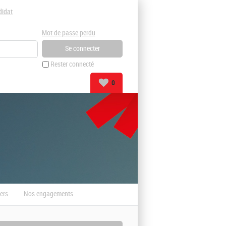
didat
Mot de passe perdu
Rester connecté
0
ers
Nos engagements