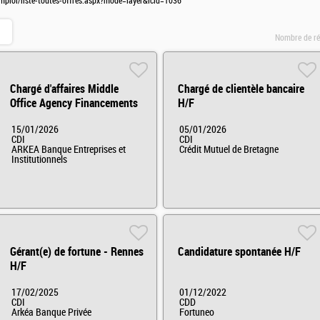
mploi/liste-toutes-offres.aspx?mode=layer&lcid=1036
Nombre de ré
Chargé d'affaires Middle
Chargé de clientèle bancaire
Office Agency Financements
H/F
Spécialisés H/F H/F
15/01/2026
05/01/2026
CDI
CDI
ARKEA Banque Entreprises et
Crédit Mutuel de Bretagne
Institutionnels
Gérant(e) de fortune - Rennes
Candidature spontanée H/F
H/F
17/02/2025
01/12/2022
CDI
CDD
Arkéa Banque Privée
Fortuneo