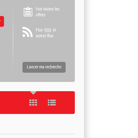
Voir toutes les
offres
 valeurs
Flux
RSS
et
autres flux