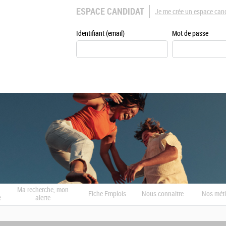
ESPACE CANDIDAT
Je me crée un espace can
Identifiant (email)
Mot de passe
Ma recherche, mon
Fiche Emplois
Nous connaitre
Nos méti
e
alerte