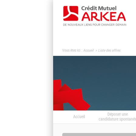
Vous êtes ici :
Accueil
Liste des offres
Déposer une
Accueil
candidature spontané