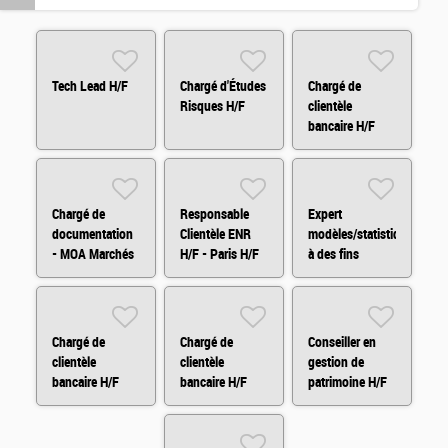
Tech Lead H/F
Chargé d'Études
Chargé de
Risques H/F
clientèle
bancaire H/F
Chargé de
Responsable
Expert
documentation
Clientèle ENR
modèles/statistiques
- MOA Marchés
H/F - Paris H/F
à des fins
Financiers H/F
d'audit H/F
Chargé de
Chargé de
Conseiller en
clientèle
clientèle
gestion de
bancaire H/F
bancaire H/F
patrimoine H/F