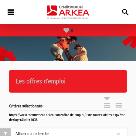
0
Les offres d'emploi
Critères sélectionnés :
https://www.recrutement.arkea.com/offre-de-emploi/liste-toutes-offres.aspx?mo
de=layer&lcid=1036
Affiner ma recherche