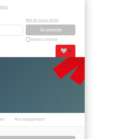
didat
Mot de passe perdu
Rester connecté
0
ers
Nos engagements