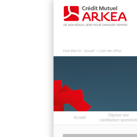
Vous êtes ici :
Accueil
Liste des offres
Déposer une
Accueil
candidature spontané