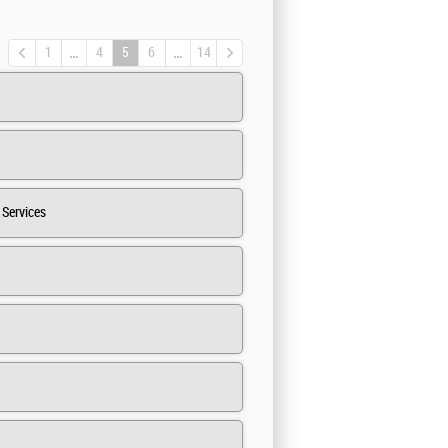
1
4
5
6
14
Services