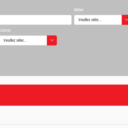
Métier
Veuillez sélectionner une ou des
Contrat
urs
Veuillez sélectionner une ou des valeurs
urs