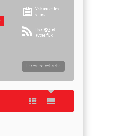
Voir toutes les
offres
 valeurs
Flux
RSS
et
autres flux