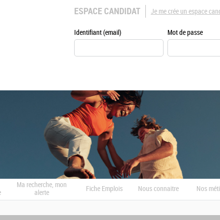
ESPACE CANDIDAT
Je me crée un espace can
Identifiant (email)
Mot de passe
Ma recherche, mon
Fiche Emplois
Nous connaitre
Nos méti
e
alerte