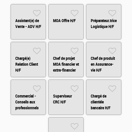
Assistant(e) de
MOA Offre H/F
Préparateur.trice
Vente - ADV H/F
Logistique H/F
Chargé(e)
Chef de projet
Chef de produit
Relation Client
MOA financier et
en Assurance-
H/F
extra-financier
vie H/F
Commercial -
Superviseur
Chargé de
Conseils aux
CRC H/F
clientèle
professionnels
bancaire H/F
et
agricole/viticole