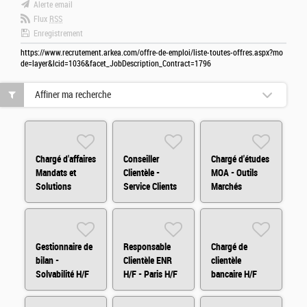
Alerte email
Flux
RSS
Enregistrement
https://www.recrutement.arkea.com/offre-de-emploi/liste-toutes-offres.aspx?mo
de=layer&lcid=1036&facet_JobDescription_Contract=1796
Affiner ma recherche
Chargé d'affaires
Conseiller
Chargé d'études
Mandats et
Clientèle -
MOA - Outils
Solutions
Service Clients
Marchés
d'Investissements
H/F/X
Financiers
Arkéa Capital
(H/F/X)
H/F
Gestionnaire de
Responsable
Chargé de
bilan -
Clientèle ENR
clientèle
Solvabilité H/F
H/F - Paris H/F
bancaire H/F