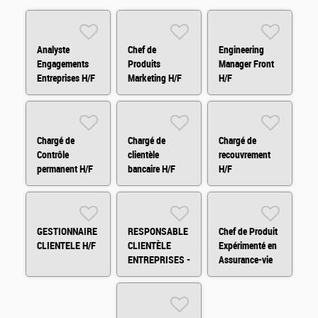
Analyste
Chef de
Engineering
Engagements
Produits
Manager Front
Entreprises H/F
Marketing H/F
H/F
Chargé de
Chargé de
Chargé de
Contrôle
clientèle
recouvrement
permanent H/F
bancaire H/F
H/F
H/F
GESTIONNAIRE
RESPONSABLE
Chef de Produit
CLIENTELE H/F
CLIENTÈLE
Expérimenté en
ENTREPRISES -
Assurance-vie
PARIS - H/F
H/F