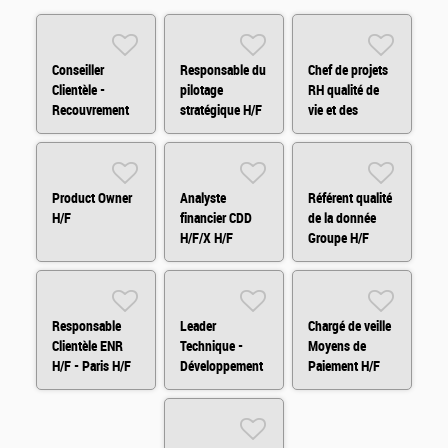
Conseiller
Responsable du
Chef de projets
Clientèle -
pilotage
RH qualité de
Recouvrement
stratégique H/F
vie et des
Amiable H/F/X
conditions de
travail H/F
Product Owner
Analyste
Référent qualité
H/F
financier CDD
de la donnée
H/F/X H/F
Groupe H/F
Responsable
Leader
Chargé de veille
Clientèle ENR
Technique -
Moyens de
H/F - Paris H/F
Développement
Paiement H/F
Fullstack H/F