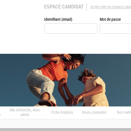
ESPACE CANDIDAT
Je me crée un espace can
Identifiant (email)
Mot de passe
Ma recherche, mon
Fiche Emplois
Nous connaitre
Nos méti
e
alerte