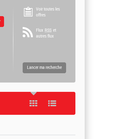
Voir toutes les
offres
 valeurs
Flux
RSS
et
autres flux