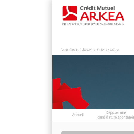
Vous êtes ici :
Accueil
Liste des offres
Déposer une
Accueil
candidature spontané