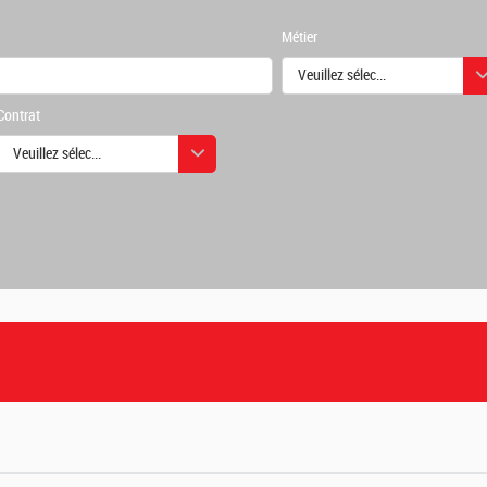
Métier
Veuillez sélectionner une ou des
Contrat
urs
Veuillez sélectionner une ou des valeurs
urs