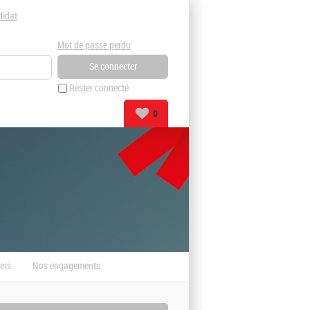
didat
Mot de passe perdu
Rester connecté
0
ers
Nos engagements